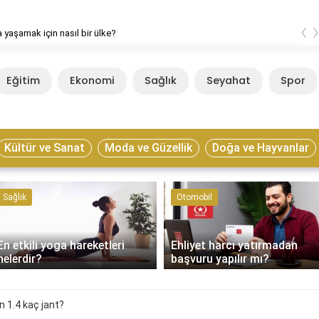
‹
 yaşamak için nasıl bir ülke?
Eğitim
Ekonomi
Sağlık
Seyahat
Spor
Kültür ve Sanat
Moda ve Güzellik
Doğa ve Hayvanlar
Sağlık
Otomobil
En etkili yoga hareketleri
Ehliyet harcı yatırmadan
nelerdir?
başvuru yapılır mı?
 1.4 kaç jant?