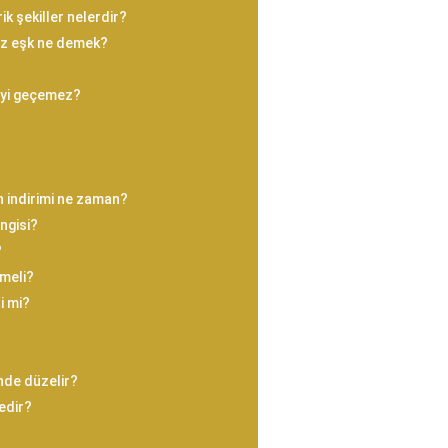
 şekiller nelerdir?
z eşk ne demek?
eyi geçemez?
n indirimi ne zaman?
ngisi?
?
lmeli?
i mi?
nde düzelir?
edir?