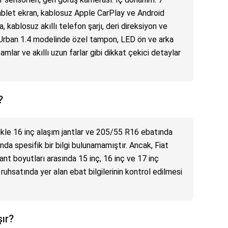
ablet ekran, kablosuz Apple CarPlay ve Android
, kablosuz akıllı telefon şarjı, deri direksiyon ve
 Urban 1.4 modelinde özel tampon, LED ön ve arka
 camlar ve akıllı uzun farlar gibi dikkat çekici detaylar
?
ikle 16 inç alaşım jantlar ve 205/55 R16 ebatında
kında spesifik bir bilgi bulunamamıştır. Ancak, Fiat
jant boyutları arasında 15 inç, 16 inç ve 17 inç
uhsatında yer alan ebat bilgilerinin kontrol edilmesi
şır?