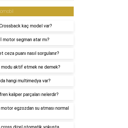
tomobil
Crossback kaç model var?
İ motor segman atar mı?
et ceza puanı nasıl sorgulanır?
e modu aktif etmek ne demek?
'da hangi multimedya var?
fren kaliper parçaları nelerdir?
l motor egzozdan su atması normal
 cross dizel otomatik yokuşta