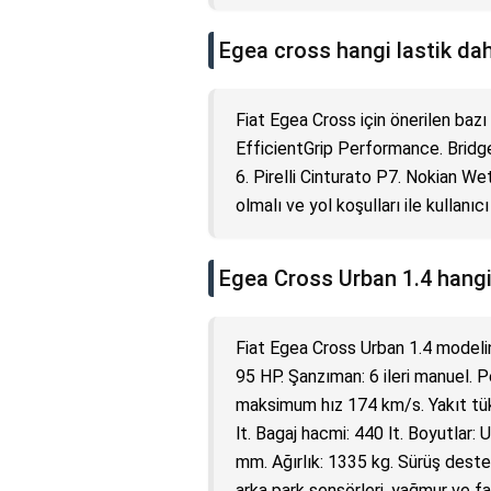
Egea cross hangi lastik dah
Fiat Egea Cross için önerilen bazı
EfficientGrip Performance. Brid
6. Pirelli Cinturato P7. Nokian We
olmalı ve yol koşulları ile kullanıcı
Egea Cross Urban 1.4 hangi 
Fiat Egea Cross Urban 1.4 modelind
95 HP. Şanzıman: 6 ileri manuel. 
maksimum hız 174 km/s. Yakıt tüketi
lt. Bagaj hacmi: 440 lt. Boyutlar
mm. Ağırlık: 1335 kg. Sürüş destek
arka park sensörleri, yağmur ve fa