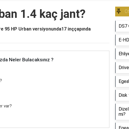
ban 1.4 kaç jant?
O
DS7 
ire 95 HP Urban versiyonunda17 inççapında
E-HD
Ehliy
zda Neler Bulacaksınız ?
Driv
ç?
Egea
Disk 
er var?
Dize
mi?
Egea