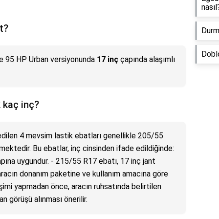
nasıl
t?
Durma
Dobl
re 95 HP Urban versiyonunda
17 inç
çapında alaşımlı
 kaç inç?
edilen 4 mevsim lastik ebatları genellikle 205/55
ektedir. Bu ebatlar, inç cinsinden ifade edildiğinde:
apına uygundur. - 215/55 R17 ebatı, 17 inç jant
 aracın donanım paketine ve kullanım amacına göre
ğişimi yapmadan önce, aracın ruhsatında belirtilen
n görüşü alınması önerilir.