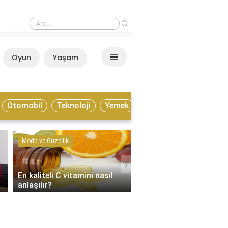
›
Estonya yaşamak için nasıl bir ülke?
Oyun
Yaşam
Anasayfa
Otomobil
Teknoloji
Yemek
Moda ve Güzellik
Kültür ve Sanat
›
En kaliteli C vitamini nasıl
Enstrümantal müzik tür
anlaşılır?
nelerdir?