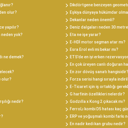
ğlanır?
Dikdörtgene benzeyen geometrik
den olur?
Eşkiya dünyaya hükümdar olma
Dekanlar neden önemli?
ce yapılır?
Deniz dalgaları neden 30 metr
m neden yok?
Eta ne işe yarar?
E-HDİ motor segman atar mı?
Esra Erol evli mi bekar mı?
dı ne demek?
ETS'de en iyi erken rezervasyo
En çok üreyen canlı doğuran ha
elecek?
En zor dövüş sanatı hangisidir
e olur?
Forza serisi hangi sırayla indiri
E-Ticaret için iş ortaklığı gerekl
G harfinin özellikleri nelerdir?
şılığı nedir?
Godzılla x Kong 2 çıkacak mı?
FerroLı kombi D5 hatası kaç gü
r?
ERP ve yoğuşmalı kombi farkı n
En nadir kedi kan grubu nedir?