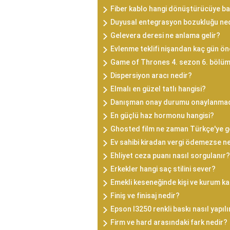
Fiber kablo hangi dönüştürücüye ba
Duyusal entegrasyon bozukluğu ne
Gelevera deresi ne anlama gelir?
Evlenme teklifi nişandan kaç gün ön
Game of Thrones 4. sezon 6. bölü
Dispersiyon aracı nedir?
Elmalı en güzel tatlı hangisi?
Danışman onay durumu onaylanma
En güçlü haz hormonu hangisi?
Ghosted film ne zaman Türkçe'ye g
Ev sahibi kiradan vergi ödemezse n
Ehliyet ceza puanı nasıl sorgulanır?
Erkekler hangi saç stilini sever?
Emekli keseneğinde kişi ve kurum kar
Finiş ve finisaj nedir?
Epson l3250 renkli baskı nasıl yapılı
Firm ve hard arasındaki fark nedir?