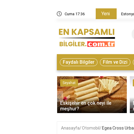
Yeni
in nasıl bir ülke?
Cuma 17:36
Estonya
Faydalı Bilgiler
Film ve Dizi
ve Hayvanlar
Seyahat
‹
Eskişehir en çok neyi ile
on çeşitleri nelerdir?
meşhur?
Anasayfa
Otomobil
Egea Cross Urban