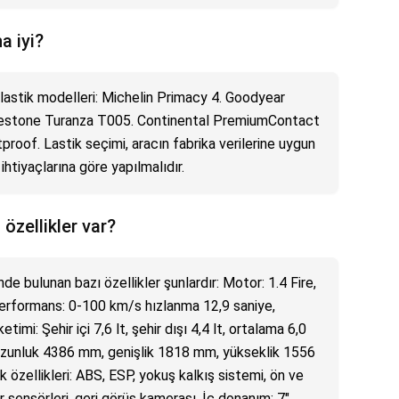
a iyi?
 lastik modelleri: Michelin Primacy 4. Goodyear
gestone Turanza T005. Continental PremiumContact
tproof. Lastik seçimi, aracın fabrika verilerine uygun
 ihtiyaçlarına göre yapılmalıdır.
özellikler var?
e bulunan bazı özellikler şunlardır: Motor: 1.4 Fire,
Performans: 0-100 km/s hızlanma 12,9 saniye,
mi: Şehir içi 7,6 lt, şehir dışı 4,4 lt, ortalama 6,0
: Uzunluk 4386 mm, genişlik 1818 mm, yükseklik 1556
 özellikleri: ABS, ESP, yokuş kalkış sistemi, ön ve
r sensörleri, geri görüş kamerası. İç donanım: 7"